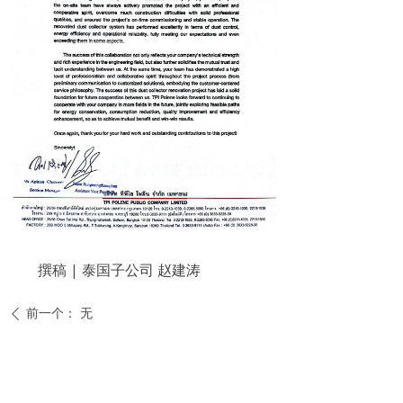
撰稿 | 泰国子公司 赵建涛
前一个：
无
ꄴ
后一个：
无
ꄲ